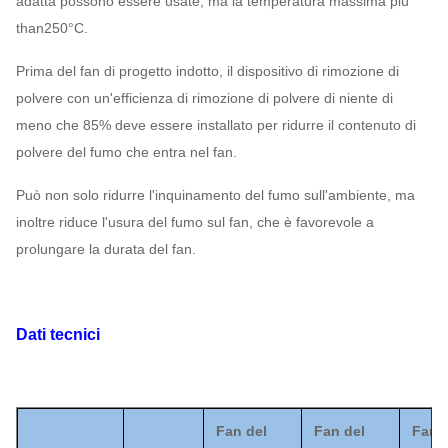
adatta possono essere usate, ma la temperatura massima più
than250°C.
Prima del fan di progetto indotto, il dispositivo di rimozione di
polvere con un'efficienza di rimozione di polvere di niente di
meno che 85% deve essere installato per ridurre il contenuto di
polvere del fumo che entra nel fan.
Può non solo ridurre l'inquinamento del fumo sull'ambiente, ma
inoltre riduce l'usura del fumo sul fan, che è favorevole a
prolungare la durata del fan.
Dati tecnici
Fan del
Fan del
Fan 