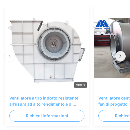
VIDEO
Ventilatore a tiro indotto resistente
Ventilatore cent
all'usura ad alto rendimento e di
fan di progetto 
grande volume per sistemi di caldaie
di polveri
Richiedi Informazioni
Richied
industriali