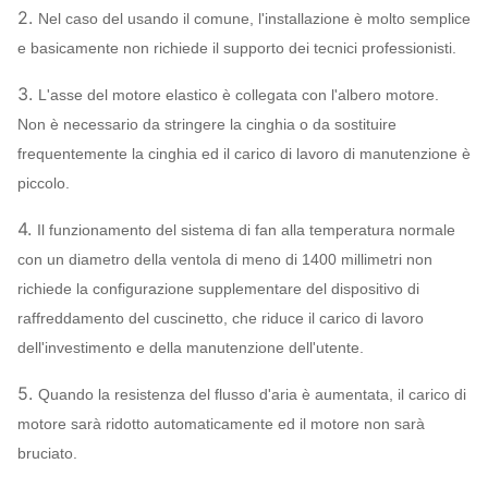
ventilatore
2.
Nel caso del usando il comune, l'installazione è molto semplice
9D
1450
2893
~
3099
1877
e basicamente non richiede il supporto dei tecnici professionisti.
10D
1450
3570
~
3854
2576
3.
L'asse del motore elastico è collegata con l'albero motore.
Non è necessario da stringere la cinghia o da sostituire
11.2D
960
~
1450
1961
~
4835
2396
frequentemente la cinghia ed il carico di lavoro di manutenzione è
12.5D
730
~
960
1412
~
2638
2532
piccolo.
14D
730
~
960
1775
~
3305
3558
4.
Il funzionamento del sistema di fan alla temperatura normale
con un diametro della ventola di meno di 1400 millimetri non
16D
730
~
960
2314
~
4295
5312
richiede la configurazione supplementare del dispositivo di
raffreddamento del cuscinetto, che riduce il carico di lavoro
dell'investimento e della manutenzione dell'utente.
5.
Quando la resistenza del flusso d'aria è aumentata, il carico di
motore sarà ridotto automaticamente ed il motore non sarà
bruciato.