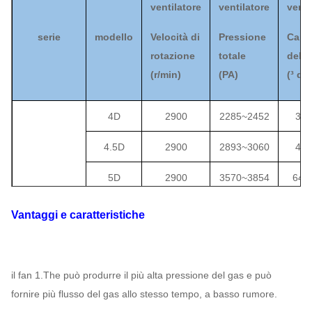
ventilatore
ventilatore
venti
serie
modello
Velocità di
Pressione
Capa
rotazione
totale
dell'a
(
r/min)
(
PA
)
(
³ di 
4D
2900
2285
~
2452
329
4.5D
2900
2893
~
3060
469
5D
2900
3570
~
3854
644
5.6D
2900
4482
~
4805
904
Vantaggi e caratteristiche
6.3D
1450
1422
~
1500
644
7.1D
1450
1804
~
1942
922
9-12
il fan 1.The può produrre il più alta pressione del gas e può
fornire più flusso del gas allo stesso tempo, a basso rumore.
Fan del
8D
1450
2285
~
2462
1318