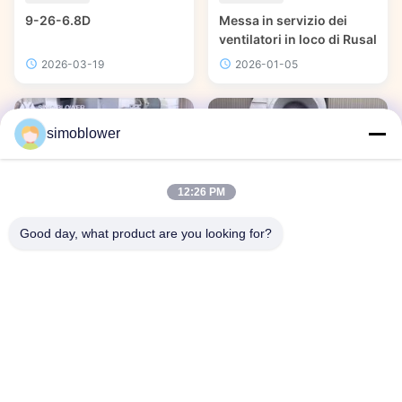
9-26-6.8D
Messa in servizio dei
ventilatori in loco di Rusal
2026-03-19
2026-01-05
simoblower
00:27
00:35
12:26 PM
Altri video
Altri video
Good day, what product are you looking for?
7-26-16D
4-73-12.5D
2025-11-28
2025-11-28
Zona video