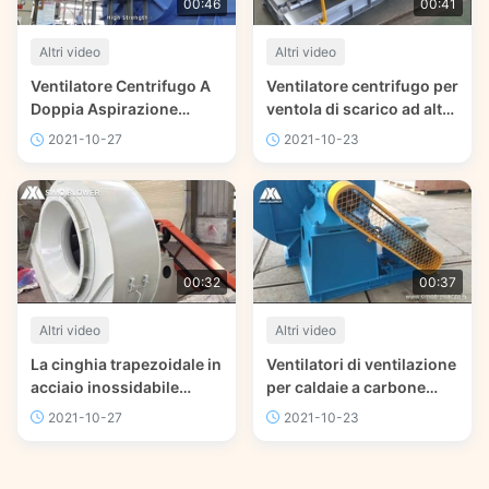
00:46
00:41
Altri video
Altri video
Ventilatore Centrifugo A
Ventilatore centrifugo per
Doppia Aspirazione
ventola di scarico ad alta
Ventilatore Aria Primaria
temperatura in acciaio
2021-10-27
2021-10-23
SIMO In Caldaia Blu
legato HG785 8117m3/H
00:32
00:37
Altri video
Altri video
La cinghia trapezoidale in
Ventilatori di ventilazione
acciaio inossidabile
per caldaie a carbone
aziona un efficiente
Ventilatore industriale ad
2021-10-27
2021-10-23
ventilatore per cemento a
alto calore
risparmio energetico