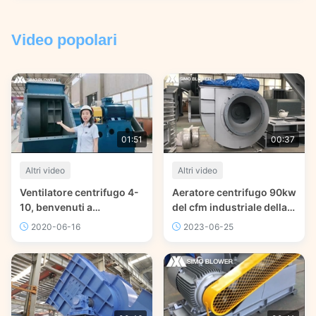
ambienti difficili.
Video popolari
01:51
00:37
Altri video
Altri video
Ventilatore centrifugo 4-
Aeratore centrifugo 90kw
10, benvenuti a
del cfm industriale della
consultare!
caldaia 5000
2020-06-16
2023-06-25