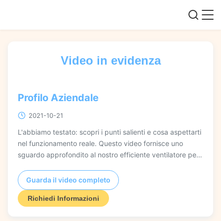
Video in evidenza
Profilo Aziendale
2021-10-21
L'abbiamo testato: scopri i punti salienti e cosa aspettarti
nel funzionamento reale. Questo video fornisce uno
sguardo approfondito al nostro efficiente ventilatore per
forno da cemento a risparmio energetico in lega di
alluminio, mostrando le sue applicazioni industriali in
Guarda il video completo
miniere, tunnel e torri di raffreddamento. Vedrai come le
Richiedi Informazioni
sue impostazioni di velocità flessibili e la struttura robusta
offrono prestazioni affidabili ed efficienza energetica in