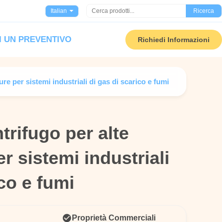
Italian
Ricerca
I UN PREVENTIVO
Richiedi Informazioni
re per sistemi industriali di gas di scarico e fumi
trifugo per alte
trifugo per alte
r sistemi industriali
r sistemi industriali
ico e fumi
ico e fumi
Proprietà Commerciali