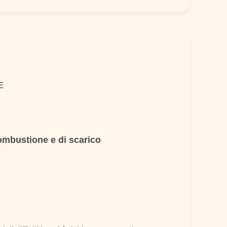
E
combustione e di scarico