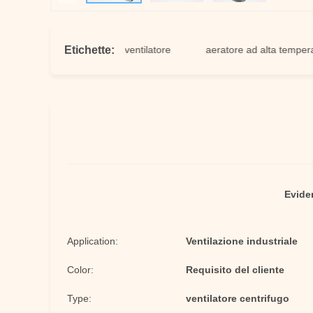
Etichette:
alta temperatura del ventilatore
aeratore ad alta temperatura
Evide
Application:
Ventilazione industriale
Color:
Requisito del cliente
Type:
ventilatore centrifugo