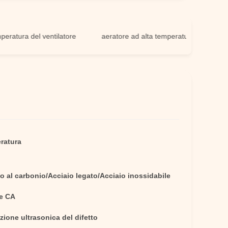
a del ventilatore
aeratore ad alta temperatura
fan e vent
eratura
o al carbonio/Acciaio legato/Acciaio inossidabile
e CA
zione ultrasonica del difetto