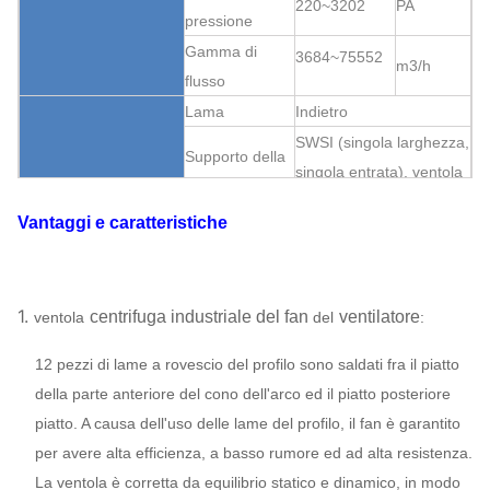
220~3202
PA
pressione
Gamma di
3684~75552
m3/h
flusso
Lama
Indietro
SWSI (singola larghezza,
Supporto della
singola entrata), ventola
ventola
sporta.
Vantaggi e caratteristiche
Trasmissione
V-cinghia
struttura
centrifuga
Può
Lubrificazione
industriale del fan
del
assegnare
Lubrificazione
di bagno
ventilatore
1.
centrifuga industriale del fan
ventilatore
ventola
del
:
d'olio
Raffreddamento a aria,
12 pezzi di lame a rovescio del profilo sono saldati fra il piatto
Sopportare
raffreddamento ad
della parte anteriore del cono dell'arco ed il piatto posteriore
raffreddamento
acqua, raffreddamento
piatto. A causa dell'uso delle lame del profilo, il fan è garantito
ad olio
per avere alta efficienza, a basso rumore ed ad alta resistenza.
ABB,
La ventola è corretta da equilibrio statico e dinamico, in modo