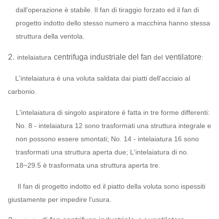
SIEMENS,
dall'operazione è stabile. Il fan di tiraggio forzato ed il fan di
Motore
WEG, TECO,
progetto indotto dello stesso numero a macchina hanno stessa
SIMO, marca
struttura della ventola.
cinese…
2.
centrifuga industriale del fan
ventilatore
intelaiatura
del
:
Q235, Q345,
SS304,
L'intelaiatura è una voluta saldata dai piatti dell'acciaio al
SS316,
Ventola
carbonio.
HG785,
DB685…
L'intelaiatura di singolo aspiratore è fatta in tre forme differenti:
No. 8 - intelaiatura 12 sono trasformati una struttura integrale e
Intelaiatura,
non possono essere smontati; No. 14 - intelaiatura 16 sono
cono della
Q235, Q345,
trasformati una struttura aperta due; L'intelaiatura di no.
sistema
di fan
presa d'aria,
SS304,
18~29.5 è trasformata una struttura aperta tre.
centrifugo
SS316,
Ammortizzatore
industriale
del
Può
Il fan di progetto indotto ed il piatto della voluta sono ispessiti
HG785,
della presa
ventilatore
assegnare
giustamente per impedire l'usura.
DB685…
d'aria
configurazione