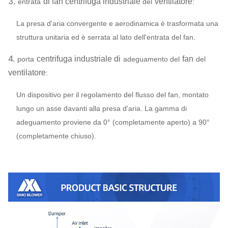
3.
di fan centrifuga industriale
ventilatore
entrata
del
:
45# acciaio
(acciaio per
La presa d'aria convergente e aerodinamica è trasformata una
costruzioni
struttura unitaria ed è serrata al lato dell'entrata del fan.
edili) del
4.
centrifuga industriale di
fan
porta
adeguamento del
del
carbonio ad
Albero primario
ventilatore
:
alta
resistenza,
Un dispositivo per il regolamento del flusso del fan, montato
42CrMo,
lungo un asse davanti alla presa d'aria. La gamma di
acciaio
adeguamento proviene da 0° (completamente aperto) a 90°
inossidabile…
(completamente chiuso).
FATICA, SKF,
Sopportare
NSK, ZWZ…
Telaio base del sistema, selezione
protettiva, compensatore della
conduttura del silenziatore, dell'entrata &
dello sbocco,