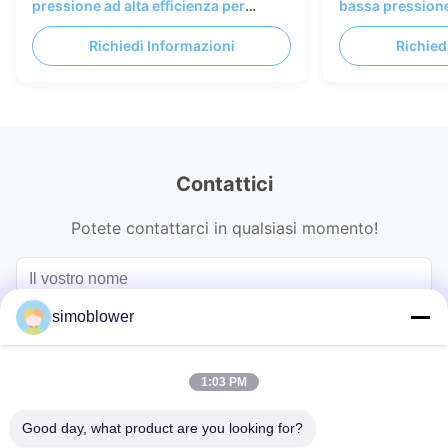
pressione ad alta efficienza per
bassa pression
sistemi di ventilazione industriale e
per applicazioni
Richiedi Informazioni
Richied
raccolta polveri
Contattici
Potete contattarci in qualsiasi momento!
simoblower
1:03 PM
Good day, what product are you looking for?