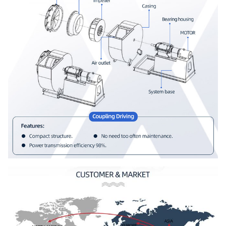
Flangia dello sbocco &
dell'entrata, ammortizzatore, azionatore
elettrico, isolatore di scossa,
fan centrifugo
accoppiamento del diaframma,
industriale del
accoppiamento fluido, copertura della
ventilatore
facoltativo
pioggia del motore, sensore di
componenti
temperatura, sensore di vibrazione,
dispositivo d'avviamento molle,
invertitore, sistema dello strumento del
monitoraggio elettrico speciale di
sistema, del motore, di lubrificazione,
carro armato sopraelevato ecc del
lubrificante