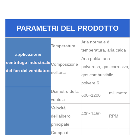
PARAMETRI DEL PRODOTTO
Aria normale di
Temperatura
temperatura, aria calda
applicazione
Aria pulita, aria
centrifuga industriale
Composizione
polverosa, gas corrosivo,
del fan
del
ventilatore
nell'aria
gas combustibile,
polvere 6
Diametro della
millimetro
600~1200
ventola
Velocità
400~1450
dell'albero
RPM
principale
Campo di