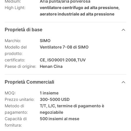
Medium:
Aria pulita/aria polverosa
High Light:
ventilatore centrifugo ad alta pressione
,
aeratore industriale ad alta pressione
Proprietà di base
Marchio:
SIMO
Modello del
Ventilatore 7-08 di SIMO
prodotto:
certificato:
CE, ISO9001:2008,TUV
Paese di origine:
Henan Cina
Proprietà Commerciali
MOQ:
1 insieme
Prezzo unitario:
300-5000 USD
Metodo di
T/T, L/C, termine di pagamento è
pagamento:
negoziabile
Capacità di
500 insiemi al mese
fornitura: