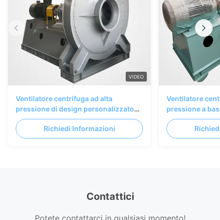
VIDEO
Ventilatore centrifuga ad alta
Ventilatore cent
pressione di design personalizzato
pressione a bas
per la resistenza alle alte temperature
trasporto di mat
Richiedi Informazioni
Richied
e il trasporto di gas energeticamente
efficiente
Contattici
Potete contattarci in qualsiasi momento!