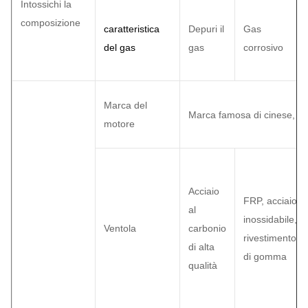
Intossichi la
composizione
caratteristica
Depuri il
Gas
del gas
gas
corrosivo
Marca del
Marca famosa di cinese, 
motore
Acciaio
FRP, acciaio
al
inossidabile,
Ventola
carbonio
rivestimento
di alta
di gomma
qualità