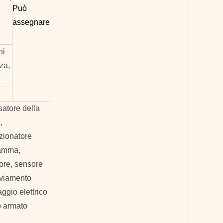
Può
assegnare
ni
za,
satore della
,
azionatore
ramma,
ore, sensore
vviamento
ggio elettrico
ro armato