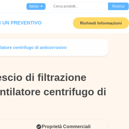
Italian
Ricerca
I UN PREVENTIVO
Richiedi Informazioni
ilatore centrifugo di anticorrosivo
scio di filtrazione
scio di filtrazione
entilatore centrifugo di
entilatore centrifugo di
Proprietà Commerciali