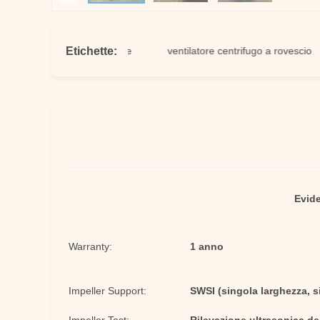
Etichette:
dustriale del ventilatore
ventilatore centrifugo a rovescio
Evide
Warranty:
1 anno
Impeller Support:
SWSI (singola larghezza, s