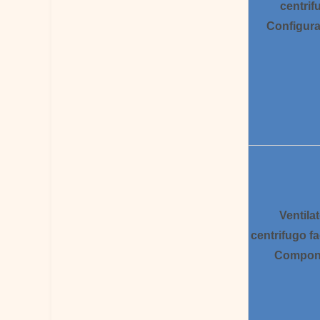
centrif
Configura
Ventila
centrifugo
fa
Compon