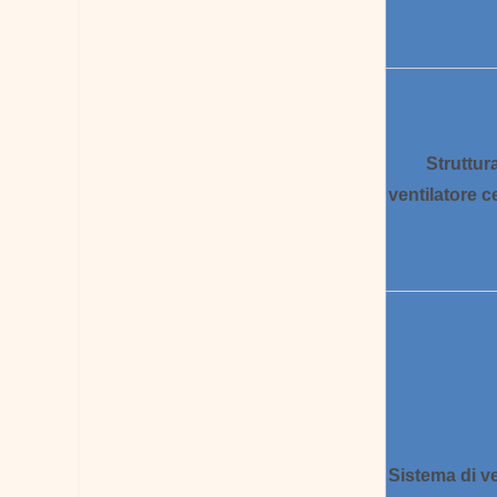
Struttur
ventilatore c
Sistema
di ve