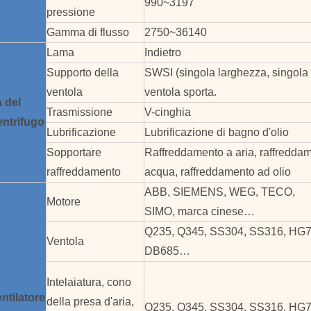
990~3197
pressione
Gamma di flusso
2750~36140
Lama
Indietro
Supporto della
SWSI (singola larghezza, singola 
ventola
ventola sporta.
a
del
Trasmissione
V-cinghia
entrifugo
Lubrificazione
Lubrificazione di bagno d'olio
Sopportare
Raffreddamento a aria, raffredda
raffreddamento
acqua, raffreddamento ad olio
ABB, SIEMENS, WEG, TECO,
Motore
SIMO, marca cinese…
Q235, Q345, SS304, SS316, HG7
Ventola
DB685…
Intelaiatura, cono
ntilatore
della presa d'aria,
Q235, Q345, SS304, SS316, HG7