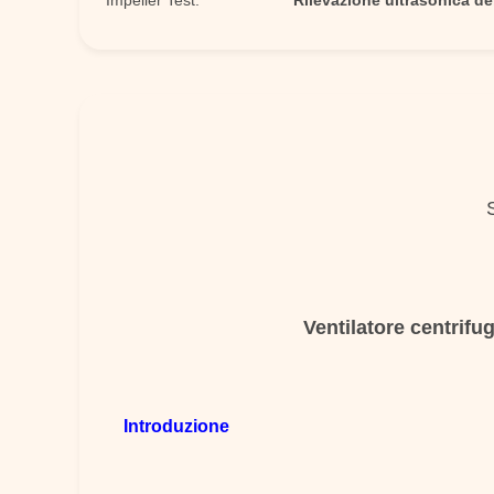
Impeller Test:
Rilevazione ultrasonica del
Ventilatore centrifug
Introduzione