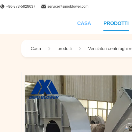
+86-373-5828637
service@simoblower.com
CASA
PRODOTTI
Casa
prodotti
Ventilatori centrifughi r