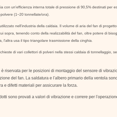
aia con un'efficienza interna totale di pressione di 90,5% destinati per es
-polvere (1~20 tonnellate/ora).
tilizzato nell'industria della caldaia. Il volume di aria del fan di proget
ui sopra, tenendo conto della realizzabilità del fan, oltre potere di biso
 l'altra usa il tipo triangolare trasmissione della cinghia.
ichieste di vari collettori di polveri nella stessi caldaia di tonnellaggio
o è riservata per le posizioni di montaggio del sensore di vibraz
azione del fan. La saldatura e l'albero primario della ventola sono
a e difetti materiali per assicurare la forza.
otti sono provati a valori di vibrazione e correre per l'operazione