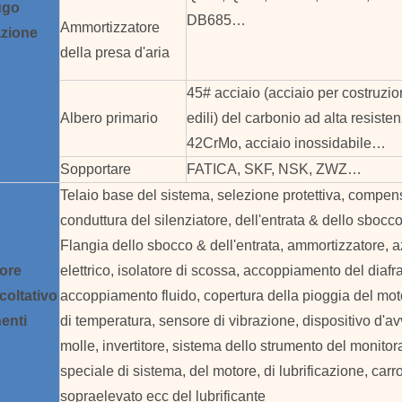
ugo
DB685…
Ammortizzatore
zione
della presa d'aria
45# acciaio (acciaio per costruzio
Albero primario
edili) del carbonio ad alta resisten
42CrMo, acciaio inossidabile…
Sopportare
FATICA, SKF, NSK, ZWZ…
Telaio base del sistema, selezione protettiva, compen
conduttura del silenziatore, dell'entrata & dello sbocco
Flangia dello sbocco & dell'entrata, ammortizzatore, 
tore
elettrico, isolatore di scossa, accoppiamento del diaf
coltativo
accoppiamento fluido, copertura della pioggia del mot
enti
di temperatura, sensore di vibrazione, dispositivo d'a
molle, invertitore, sistema dello strumento del monitora
speciale di sistema, del motore, di lubrificazione, car
sopraelevato ecc del lubrificante