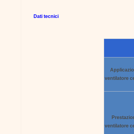
Dati tecnici
Applicazi
ventilatore c
Prestazio
ventilatore c