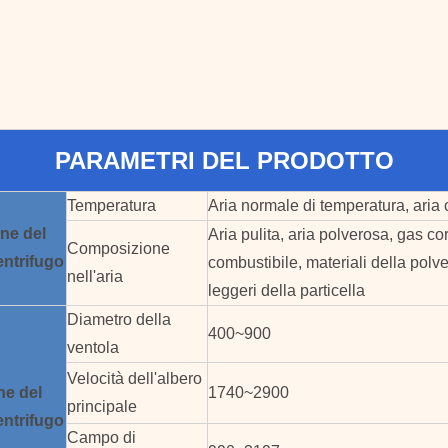
PARAMETRI DEL PRODOTTO
Temperatura
Aria normale di temperatura, aria 
one
del
Aria pulita, aria polverosa, gas co
Composizione
entrifugo
combustibile, materiali della polve
nell'aria
leggeri della particella
Diametro della
400~900
ventola
Velocità dell'albero
ne
del
1740~2900
principale
entrifugo
Campo di