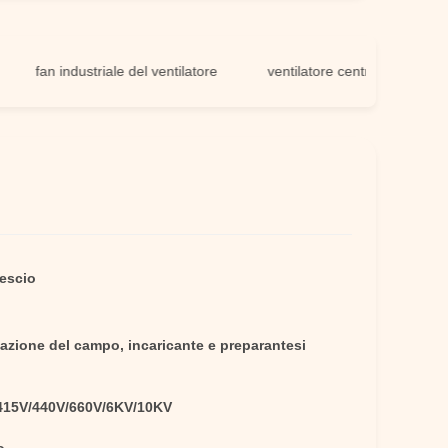
fan industriale del ventilatore
ventilatore centrifugo a rovescio
vescio
lazione del campo, incaricante e preparantesi
415V/440V/660V/6KV/10KV