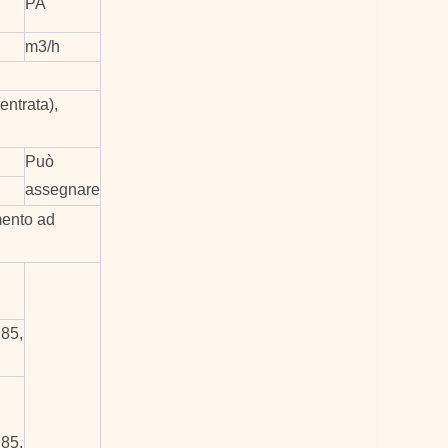
PA
m3/h
entrata),
Può
assegnare
mento ad
85,
85,