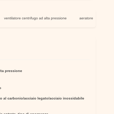
tilatore centrifugo ad alta pressione
aeratore industriale ad alt
lta pressione
o
o al carbonio/acciaio legato/acciaio inossidabile