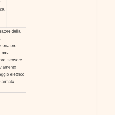
ni
za,
satore della
,
azionatore
ramma,
ore, sensore
vviamento
ggio elettrico
ro armato