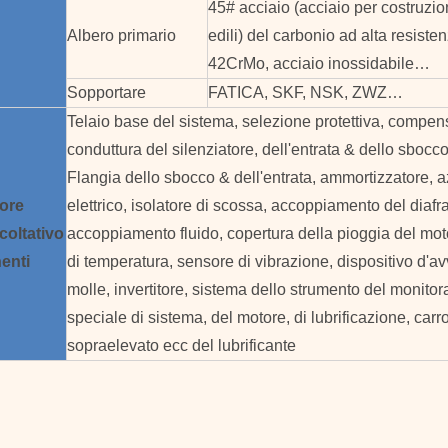
45# acciaio (acciaio per costruzio
Albero primario
edili) del carbonio ad alta resisten
42CrMo, acciaio inossidabile…
Sopportare
FATICA, SKF, NSK, ZWZ…
Telaio base del sistema, selezione protettiva, compen
conduttura del silenziatore, dell'entrata & dello sbocco
Flangia dello sbocco & dell'entrata, ammortizzatore, 
tore
elettrico, isolatore di scossa, accoppiamento del diaf
coltativo
accoppiamento fluido, copertura della pioggia del mot
enti
di temperatura, sensore di vibrazione, dispositivo d'a
molle, invertitore, sistema dello strumento del monitora
speciale di sistema, del motore, di lubrificazione, car
sopraelevato ecc del lubrificante