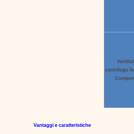
Ventila
centrifugo
fa
Compon
Vantaggi e caratteristiche