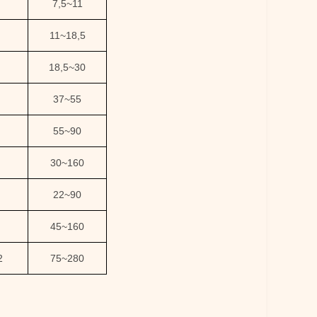
7,5
~
11
11
~
18,5
18,5
~
30
37
~
55
55
~
90
30
~
160
22
~
90
45
~
160
2
75
~
280