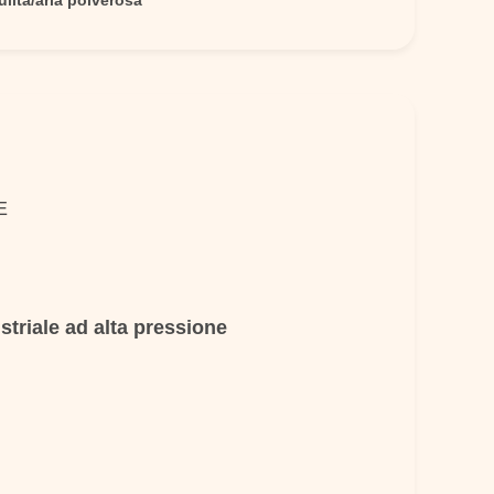
ulita/aria polverosa
E
striale ad alta pressione