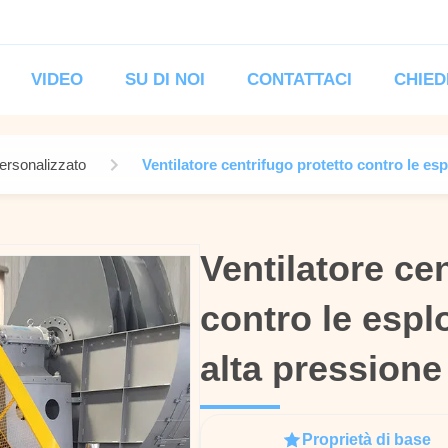
VIDEO
SU DI NOI
CONTATTACI
CHIED
personalizzato
Ventilatore centrifugo protetto contro le esp
Ventilatore ce
Ventilatore ce
contro le esplo
contro le esplo
alta pressione 
alta pressione 
Proprietà di base