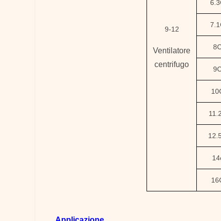
6.
7.
9-12
8
Ventilatore
centrifugo
9
10
11.
12.
14
16
Applicazione