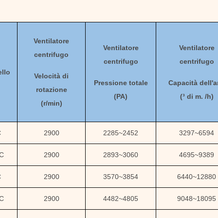
Ventilatore
Ventilatore
Ventilatore
centrifugo
centrifugo
centrifugo
llo
Velocità di
Pressione totale
Capacità dell'a
rotazione
(
PA
)
(
³ di m. /h)
(
r/min)
C
2900
2285
~
2452
3297
~
6594
5C
2900
2893
~
3060
4695
~
9389
C
2900
3570
~
3854
6440
~
12880
6C
2900
4482
~
4805
9048
~
18095