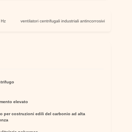
ventilatori centrifugali industriali antincorrosivi
ventilatori cen
trifugo
mento elevato
o per costruzioni edili del carbonio ad alta
enza