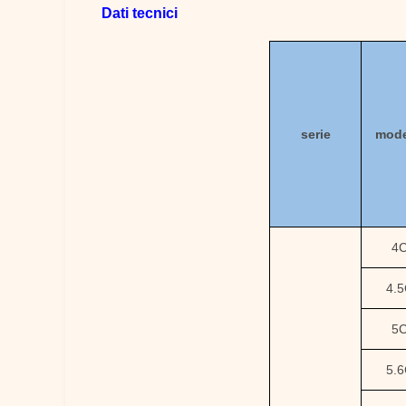
Dati tecnici
serie
mode
4
4.
5
5.