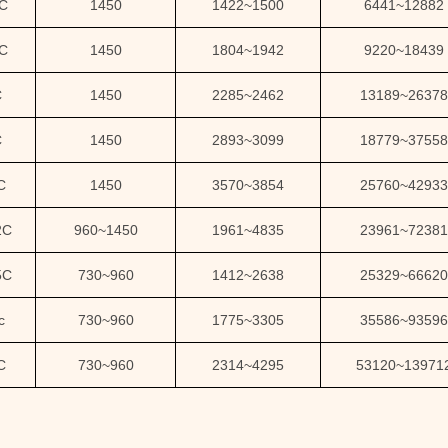
3C
1450
1422
~
1500
6441
~
12882
1C
1450
1804
~
1942
9220
~
18439
C
1450
2285
~
2462
13189
~
26378
C
1450
2893
~
3099
18779
~
37558
C
1450
3570
~
3854
25760
~
42933
2C
960
~
1450
1961
~
4835
23961
~
72381
5C
730
~
960
1412
~
2638
25329
~
66620
c
730
~
960
1775
~
3305
35586
~
93596
C
730
~
960
2314
~
4295
53120
~
13971