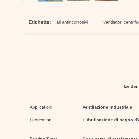
Etichette:
ori centrifugali industriali antincorrosivi
ventilatori centrifugali in
Eviden
Application:
Ventilazione industriale
Lubrication:
Lubrificazione di bagno d'