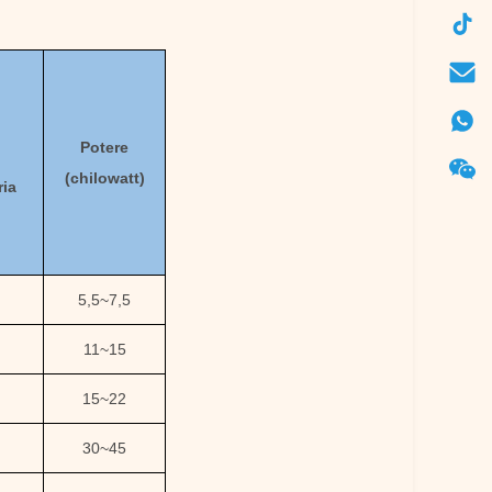
Potere
(chilowatt)
ria
5,5
~
7,5
11
~
15
15
~
22
30
~
45