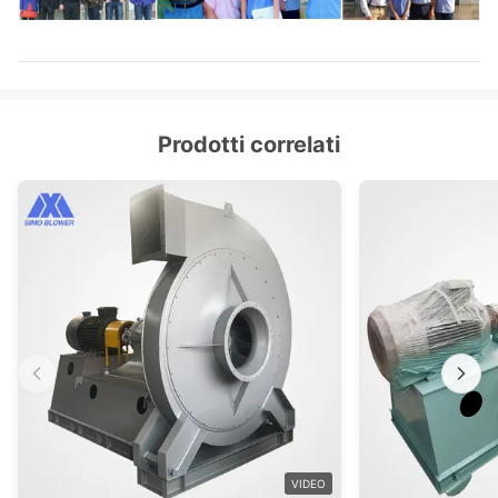
ammortizzatore, azionatore elettrico,
Ventilatore
isolatore di scossa, accoppiamento del
centrifugo
diaframma, accoppiamento fluido,
facoltativo
copertura della pioggia del motore,
Componenti
sensore di temperatura, sensore di
Prodotti correlati
vibrazione, dispositivo d'avviamento
molle, invertitore, sistema dello strumento
del monitoraggio elettrico speciale di
sistema, del motore, di lubrificazione,
carro armato sopraelevato ecc del
lubrificante
VIDEO