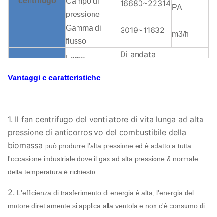
centrifugo
Campo di
16680~22314
PA
pressione
Gamma di
3019~11632
m3/h
flusso
Di andata
Lama
SWSI (singola larghezza,
Vantaggi e caratteristiche
Supporto della
singola entrata), ventola
ventola
sporta.
Struttura del
V-cinghia
1.
Il fan centrifugo del ventilatore di vita lunga ad alta
Trasmissione
ventilatore
Può
pressione di anticorrosivo del combustibile della
centrifugo
Lubrificazione
assegnare
Lubrificazione
biomassa
può produrre l'alta pressione ed è adatto a tutta
di bagno d'olio
l'occasione industriale dove il gas ad alta pressione & normale
Raffreddamento a aria,
Sopportare
della temperatura è richiesto.
raffreddamento ad acqua,
raffreddamento
raffreddamento ad olio
2.
L'efficienza di trasferimento di energia è alta, l'energia del
ABB,
motore direttamente si applica alla ventola e non c'è consumo di
SIEMENS,