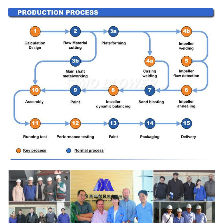
(acciaio per
costruzioni
edili) del
carbonio ad
Albero primario
alta
resistenza,
42CrMo,
acciaio
inossidabile…
FATICA, SKF,
Sopportare
NSK, ZWZ…
Telaio base del sistema, selezione
protettiva, compensatore della conduttura
del silenziatore, dell'entrata & dello
sbocco,
Flangia dello sbocco & dell'entrata,