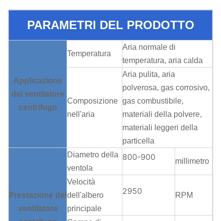
PARAMETRI DEL PRODOTTO
Aria normale di
Temperatura
temperatura, aria calda
Aria pulita, aria
Applicazione
polverosa, gas corrosivo,
del ventilatore
Composizione
gas combustibile,
centrifugo
nell'aria
materiali della polvere,
materiali leggeri della
particella
Diametro della
800-900
millimetro
ventola
Velocità
2950
Prestazione del
dell'albero
RPM
ventilatore
principale