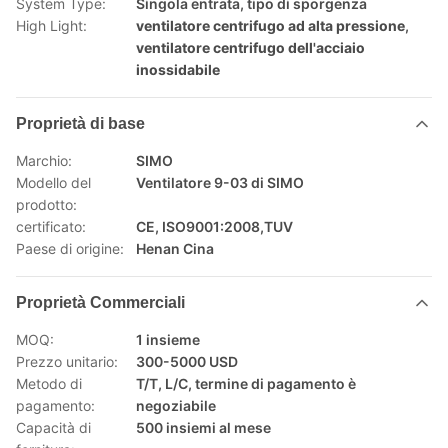
System Type:
Singola entrata, tipo di sporgenza
High Light:
ventilatore centrifugo ad alta pressione
,
ventilatore centrifugo dell'acciaio
inossidabile
Proprietà di base
Marchio:
SIMO
Modello del
Ventilatore 9-03 di SIMO
prodotto:
certificato:
CE, ISO9001:2008,TUV
Paese di origine:
Henan Cina
Proprietà Commerciali
MOQ:
1 insieme
Prezzo unitario:
300-5000 USD
Metodo di
T/T, L/C, termine di pagamento è
pagamento:
negoziabile
Capacità di
500 insiemi al mese