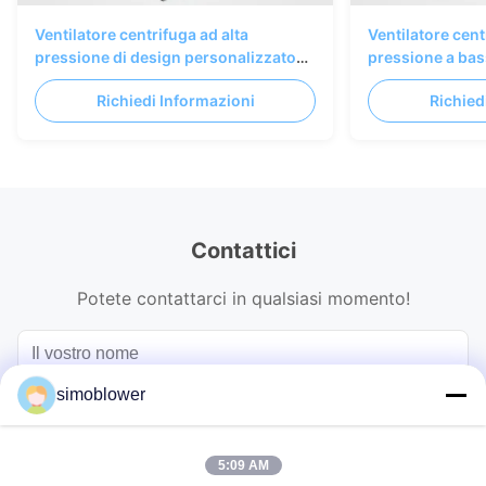
Ventilatore centrifuga ad alta
Ventilatore cent
pressione di design personalizzato
pressione a bas
per la resistenza alle alte temperature
trasporto di mat
Richiedi Informazioni
Richied
e il trasporto di gas energeticamente
efficiente
Contattici
Potete contattarci in qualsiasi momento!
simoblower
5:09 AM