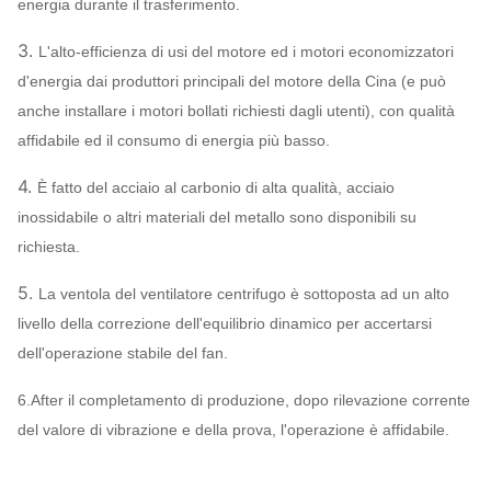
energia durante il trasferimento.
Motore
WEG, TECO,
3.
L'alto-efficienza di usi del motore ed i motori economizzatori
SIMO, marca
d'energia dai produttori principali del motore della Cina (e può
cinese…
anche installare i motori bollati richiesti dagli utenti), con qualità
Q235, Q345,
affidabile ed il consumo di energia più basso.
SS304,
Ventola
SS316,
4.
È fatto del acciaio al carbonio di alta qualità, acciaio
HG785,
inossidabile o altri materiali del metallo sono disponibili su
DB685…
richiesta.
Intelaiatura,
5.
La ventola del ventilatore centrifugo è sottoposta ad un alto
cono della
Q235, Q345,
livello della correzione dell'equilibrio dinamico per accertarsi
presa d'aria,
SS304,
Sistema di
dell'operazione stabile del fan.
SS316,
ventilatore
Ammortizzatore
HG785,
Può
6.After il completamento di produzione, dopo rilevazione corrente
centrifugo
della presa
DB685…
assegnare
del valore di vibrazione e della prova, l'operazione è affidabile.
Configurazione
d'aria
45# acciaio