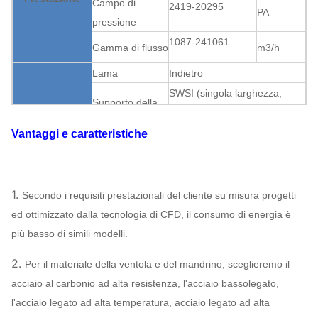
Campo di
2419-20295
PA
pressione
1087-241061
Gamma di flusso
m3/h
Lama
Indietro
SWSI (singola larghezza,
Supporto della
singola entrata), ventola
ventola
sporta.
Vantaggi e caratteristiche
Ventilatore
V-cinghia
Trasmissione
centrifugo
Può
Lubrificazione di
Struttura
assegnare
Lubrificazione
1.
Secondo i requisiti prestazionali del cliente su misura progetti
bagno d'olio
ed ottimizzato dalla tecnologia di CFD, il consumo di energia è
Raffreddamento a aria,
Sopportare
più basso di simili modelli.
raffreddamento ad acqua,
raffreddamento
raffreddamento ad olio
2.
Per il materiale della ventola e del mandrino, sceglieremo il
ABB, SIEMENS,
acciaio al carbonio ad alta resistenza, l'acciaio bassolegato,
WEG, TECO,
l'acciaio legato ad alta temperatura, acciaio legato ad alta
Motore