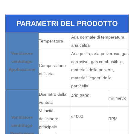
PARAMETRI DEL PRODOTTO
Aria normale di temperatura,
Temperatura
aria calda
Ventilatore
Aria pulita, aria polverosa, gas
centrifugo
corrosivo, gas combustibile,
Composizione
Applicazione
materiali della polvere,
nell'aria
materiali leggeri della
particella
Diametro della
400-3500
millimetro
ventola
Velocità
≤4000
Ventilatore
dell'albero
RPM
centrifugo
principale
Prestazione