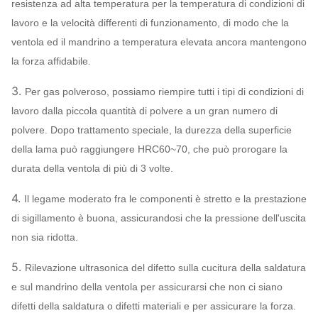
SIMO, marca
resistenza ad alta temperatura per la temperatura di condizioni di
cinese…
lavoro e la velocità differenti di funzionamento, di modo che la
Q235, Q345,
ventola ed il mandrino a temperatura elevata ancora mantengono
Ventola
SS304, SS316,
la forza affidabile.
HG785, DB685…
3.
Per gas polveroso, possiamo riempire tutti i tipi di condizioni di
Intelaiatura,
lavoro dalla piccola quantità di polvere a un gran numero di
cono della presa
polvere. Dopo trattamento speciale, la durezza della superficie
d'aria,
Q235, Q345,
Ventilatore
della lama può raggiungere HRC60~70, che può prorogare la
SS304, SS316,
centrifugo
Ammortizzatore
durata della ventola di più di 3 volte.
HG785, DB685…
Può
Sistema
della presa
assegnare
4.
Il legame moderato fra le componenti è stretto e la prestazione
configurazione
d'aria
di sigillamento è buona, assicurandosi che la pressione dell'uscita
45# acciaio
non sia ridotta.
(acciaio per
5.
Rilevazione ultrasonica del difetto sulla cucitura della saldatura
costruzioni edili)
e sul mandrino della ventola per assicurarsi che non ci siano
Albero primario
del carbonio ad
difetti della saldatura o difetti materiali e per assicurare la forza.
alta resistenza,