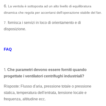
42CrMo, acciaio
6.
La ventola è sottoposta ad un alto livello di equilibratura
inossidabile…
dinamica che regola per accertarsi dell'operazione stabile del fan.
FATICA, SKF, NSK,
Sopportare
fornisca i servizi in loco di orientamento e di
7.
ZWZ…
disposizione.
Telaio base del sistema, selezione protettiva,
compensatore della conduttura del silenziatore,
dell'entrata & dello sbocco,
FAQ
Flangia dello sbocco & dell'entrata,
ammortizzatore, azionatore elettrico, isolatore
Ventilatore
di scossa, accoppiamento del diaframma,
centrifugo
accoppiamento fluido, copertura della pioggia
1.
Che parametri devono essere forniti quando
Facoltativo
del motore, sensore di temperatura, sensore di
progettate i ventilatori centrifughi industriali?
componenti
vibrazione, dispositivo d'avviamento molle,
Risposte: Flusso d'aria, pressione totale o pressione
invertitore, sistema dello strumento del
statica, temperatura dell'entrata, tensione locale e
monitoraggio elettrico speciale di sistema, del
frequenza, altitudine ecc.
motore, di lubrificazione, carro armato