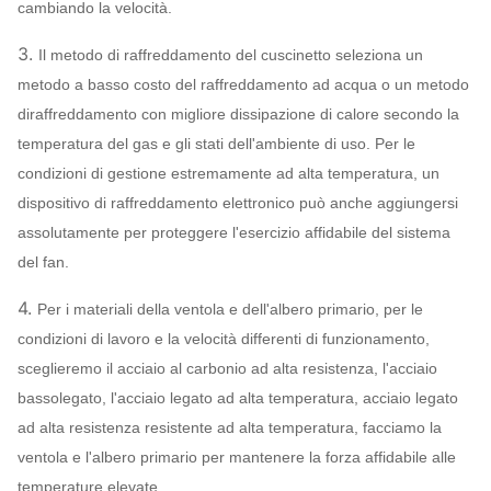
cambiando la velocità.
Q235, Q345,
Ventola
SS304, SS316,
3.
Il metodo di raffreddamento del cuscinetto seleziona un
HG785, DB685…
metodo a basso costo del raffreddamento ad acqua o un metodo
Intelaiatura,
diraffreddamento con migliore dissipazione di calore secondo la
cono della presa
temperatura del gas e gli stati dell'ambiente di uso. Per le
d'aria,
Q235, Q345,
condizioni di gestione estremamente ad alta temperatura, un
Fan del
SS304, SS316,
dispositivo di raffreddamento elettronico può anche aggiungersi
ventilatore
Ammortizzatore
HG785, DB685…
Può
assolutamente per proteggere l'esercizio affidabile del sistema
Sistema
della presa
assegnare
del fan.
configurazione
d'aria
4.
Per i materiali della ventola e dell'albero primario, per le
45# acciaio
condizioni di lavoro e la velocità differenti di funzionamento,
(acciaio per
sceglieremo il acciaio al carbonio ad alta resistenza, l'acciaio
costruzioni edili)
bassolegato, l'acciaio legato ad alta temperatura, acciaio legato
Albero primario
del carbonio ad
ad alta resistenza resistente ad alta temperatura, facciamo la
alta resistenza,
ventola e l'albero primario per mantenere la forza affidabile alle
42CrMo, acciaio
temperature elevate.