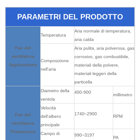
PARAMETRI DEL PRODOTTO
Aria normale di temperatura,
Temperatura
aria calda
Fan del
Aria pulita, aria polverosa, gas
ventilatore
corrosivo, gas combustibile,
Composizione
Applicazione
materiali della polvere,
nell'aria
materiali leggeri della
particella
Diametro della
400-900
millimetro
ventola
Velocità
1740~2900
Fan del
dell'albero
RPM
ventilatore
principale
Prestazione
Campo di
990~3197
PA