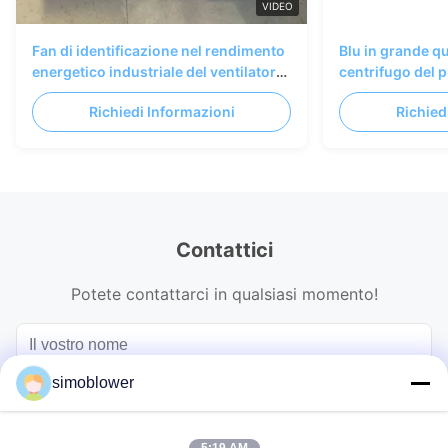
VIDEO
Fan di identificazione nel rendimento
Blu in grande qu
energetico industriale del ventilatore
centrifugo del 
centrifugo della centrale elettrica
dell'aspirazione
Richiedi Informazioni
Richied
termica
Contattici
Potete contattarci in qualsiasi momento!
simoblower