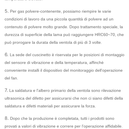
inossidabile…
FATICA, SKF, NSK,
5.
Per gas polvere-contenente, possiamo riempire le varie
Sopportare
ZWZ…
condizioni di lavoro da una piccola quantità di polvere ad un
Telaio base del sistema, selezione protettiva,
contenuto di polvere molto grande. Dopo trattamento speciale, la
compensatore della conduttura del silenziatore,
durezza di superficie della lama può raggiungere HRC60~70, che
dell'entrata & dello sbocco,
può prorogare la durata della ventola di più di 3 volte.
Flangia dello sbocco & dell'entrata,
6.
La sede del cuscinetto è riservata per le posizioni di montaggio
ammortizzatore, azionatore elettrico, isolatore
Fan del
del sensore di vibrazione e della temperatura, affinchè
di scossa, accoppiamento del diaframma,
ventilatore
conveniente installi il dispositivo del monitoraggio dell'operazione
accoppiamento fluido, copertura della pioggia
Facoltativo
del fan.
del motore, sensore di temperatura, sensore di
componenti
vibrazione, dispositivo d'avviamento molle,
7.
La saldatura e l'albero primario della ventola sono rilevazione
invertitore, sistema dello strumento del
ultrasonica del difetto per assicurarsi che non ci siano difetti della
monitoraggio elettrico speciale di sistema, del
saldatura e difetti materiali per assicurare la forza.
motore, di lubrificazione, carro armato
8.
Dopo che la produzione è completata, tutti i prodotti sono
sopraelevato ecc. del lubrificante.
provati a valori di vibrazione e correre per l'operazione affidabile.