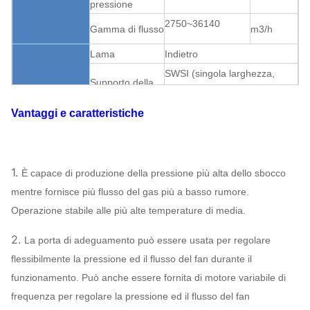
pressione
2750~36140
Gamma di flusso
m3/h
Lama
Indietro
SWSI (singola larghezza,
Supporto della
singola entrata), ventola
ventola
sporta.
Vantaggi e caratteristiche
Fan del
Trasmissione
V-cinghia
ventilatore
Può
Lubrificazione di
Struttura
Lubrificazione
assegnare
bagno d'olio
1.
È capace di produzione della pressione più alta dello sbocco
Raffreddamento a aria,
mentre fornisce più flusso del gas più a basso rumore.
Sopportare
raffreddamento ad acqua,
Operazione stabile alle più alte temperature di media.
raffreddamento
raffreddamento ad olio
2.
La porta di adeguamento può essere usata per regolare
ABB, SIEMENS,
flessibilmente la pressione ed il flusso del fan durante il
WEG, TECO,
Motore
funzionamento. Può anche essere fornita di motore variabile di
SIMO, marca
frequenza per regolare la pressione ed il flusso del fan
cinese…