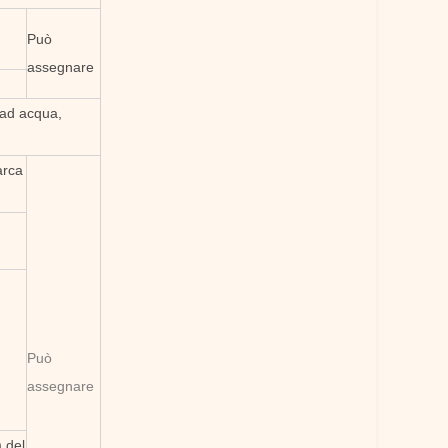
Può
assegnare
 ad acqua,
rca
Può
assegnare
) del