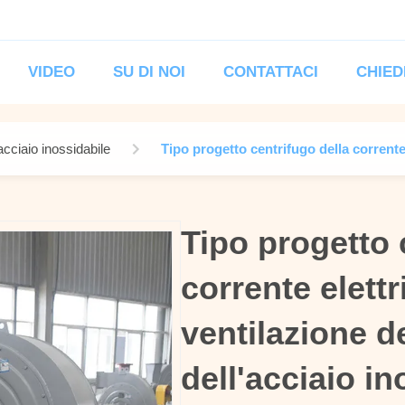
VIDEO
SU DI NOI
CONTATTACI
CHIED
 acciaio inossidabile
Tipo progetto centrifugo della corrente 
Tipo progetto 
Tipo progetto 
corrente elettr
corrente elettr
ventilazione de
ventilazione de
dell'acciaio in
dell'acciaio in