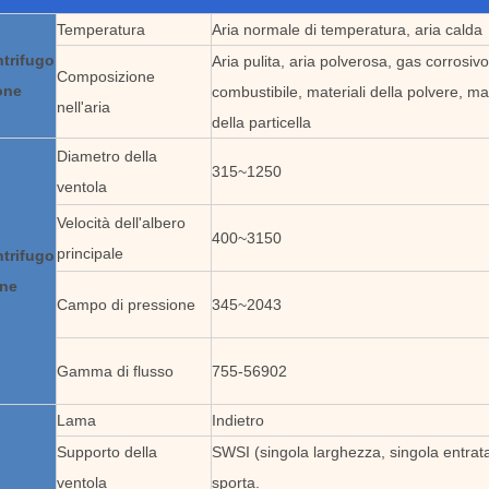
Temperatura
Aria normale di temperatura, aria calda
ntrifugo
Aria pulita, aria polverosa, gas corrosiv
Composizione
one
combustibile, materiali della polvere, mat
nell'aria
della particella
Diametro della
315~1250
ventola
Velocità dell'albero
400~3150
principale
ntrifugo
one
Campo di pressione
345~2043
Gamma di flusso
755-56902
Lama
Indietro
Supporto della
SWSI (singola larghezza, singola entrata
ventola
sporta.