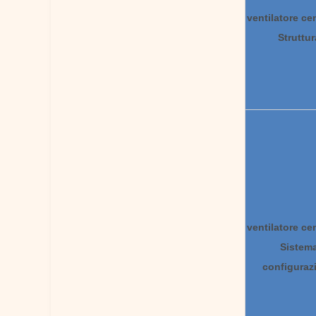
ventilatore ce
Struttur
ventilatore ce
Sistem
configuraz