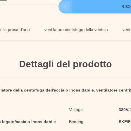
RIC
esa d'aria
ventilatore centrifugo della ventola
ventilatore
Dettagli del prodotto
ilatore della centrifuga dell'acciaio inossidabile
,
ventilatore centr
Voltage:
380V/
o legato/acciaio inossidabile
Bearing:
SKF/FA