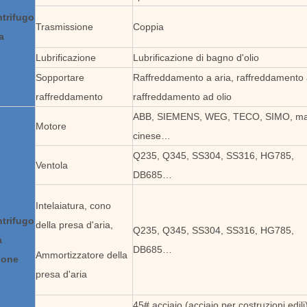
ntrifugo
Trasmissione
Coppia
a
Lubrificazione
Lubrificazione di bagno d'olio
Sopportare
Raffreddamento a aria, raffreddamento
raffreddamento
raffreddamento ad olio
ABB, SIEMENS, WEG, TECO, SIMO, ma
Motore
cinese…
Q235, Q345, SS304, SS316, HG785,
Ventola
DB685…
Intelaiatura, cono
ntrifugo
della presa d'aria,
Q235, Q345, SS304, SS316, HG785,
a
DB685…
Ammortizzatore della
ione
presa d'aria
45# acciaio (acciaio per costruzioni edili