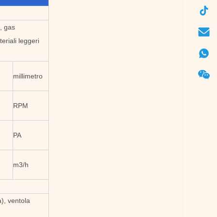
o, gas
eriali leggeri
millimetro
RPM
PA
m3/h
), ventola