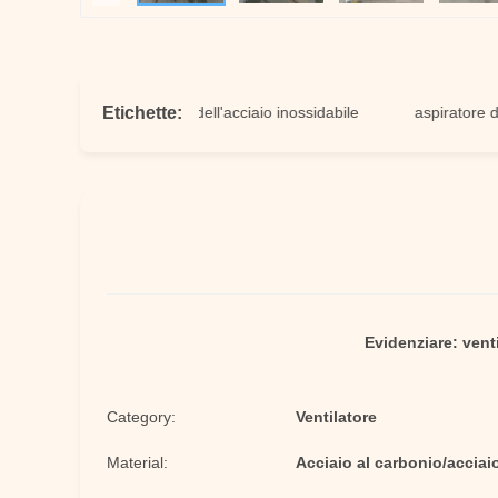
Etichette:
atore della centrifuga dell'acciaio inossidabile
aspiratore della pr
Evidenziare:
vent
Category:
Ventilatore
Material:
Acciaio al carbonio/acciai