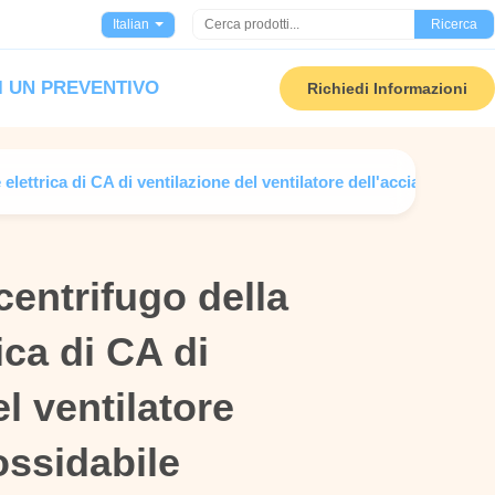
Italian
Ricerca
I UN PREVENTIVO
Richiedi Informazioni
elettrica di CA di ventilazione del ventilatore dell'acciaio inossid
centrifugo della
centrifugo della
ica di CA di
ica di CA di
l ventilatore
l ventilatore
ossidabile
ossidabile