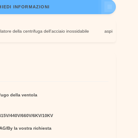
HIEDI INFORMAZIONI
 della centrifuga dell'acciaio inossidabile
aspiratore della presa d
ifugo della ventola
415V/440V/660V/6KV/10KV
G/By la vostra richiesta