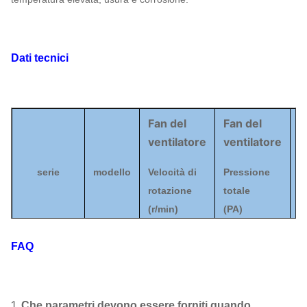
Dati tecnici
Fan del
Fan del
F
ventilatore
ventilatore
v
serie
modello
Velocità di
Pressione
C
rotazione
totale
de
(
r/min)
(
PA
)
(
³
FAQ
4D
2500
~
3550
742
~
2221
5-12
5D
2240
~
3150
964
~
2819
1.
Fan
Che parametri devono essere forniti quando