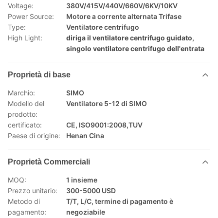
Voltage:
380V/415V/440V/660V/6KV/10KV
Power Source:
Motore a corrente alternata Trifase
Type:
Ventilatore centrifugo
High Light:
diriga il ventilatore centrifugo guidato
,
singolo ventilatore centrifugo dell'entrata
Proprietà di base
Marchio:
SIMO
Modello del
Ventilatore 5-12 di SIMO
prodotto:
certificato:
CE, ISO9001:2008,TUV
Paese di origine:
Henan Cina
Proprietà Commerciali
MOQ:
1 insieme
Prezzo unitario:
300-5000 USD
Metodo di
T/T, L/C, termine di pagamento è
pagamento:
negoziabile