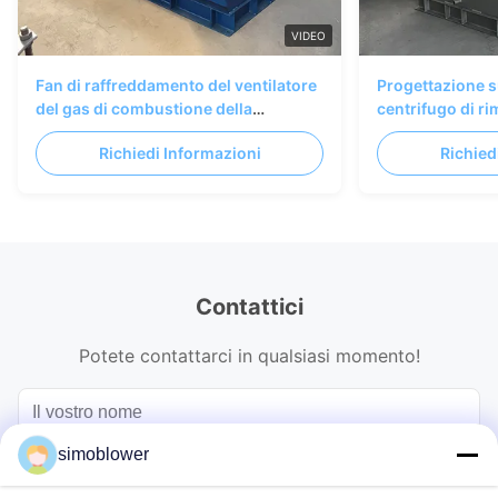
VIDEO
Fan di raffreddamento del ventilatore
Progettazione s
del gas di combustione della
centrifugo di ri
condotta di scarico della parete del
fan del gas di 
Richiedi Informazioni
Richied
forno
Contattici
Potete contattarci in qualsiasi momento!
simoblower