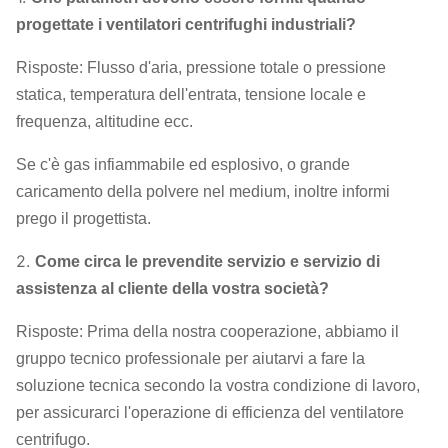
6.3D
2000
~
2800
1221
~
3545
6
progettate i ventilatori centrifughi industriali?
centrifugo
8D
1400
~
2000
1100
~
3323
9
del
Risposte: Flusso d'aria, pressione totale o pressione
ventilatore
10D
1250
~
1800
1419
~
4483
1
statica, temperatura dell'entrata, tensione locale e
frequenza, altitudine ecc.
12.5D
1000
~
1400
2145
~
4234
2
Se c'è gas infiammabile ed esplosivo, o grande
caricamento della polvere nel medium, inoltre informi
prego il progettista.
2.
Come circa le prevendite servizio e servizio di
assistenza al cliente della vostra società?
Risposte: Prima della nostra cooperazione, abbiamo il
gruppo tecnico professionale per aiutarvi a fare la
soluzione tecnica secondo la vostra condizione di lavoro,
per assicurarci l'operazione di efficienza del ventilatore
centrifugo.