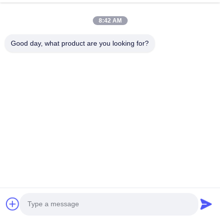
8:42 AM
Good day, what product are you looking for?
Invii
Casa
Prodotti
Video
Su di noi
Visita alla fabbrica
Controllo della qualità
Contattaci
Chiedi un preventivo
Notizie
© 2026 Xinxiang SIMO Blower Co., Ltd.. All Rights Reserved.