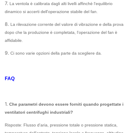
7.
inossidabile…
La ventola è calibrata dagli alti livelli affinchè l'equilibrio
dinamico si accerti dell'operazione stabile del fan.
FATICA, SKF, NSK,
Sopportare
ZWZ…
8.
La rilevazione corrente del valore di vibrazione e della prova
Telaio base del sistema, selezione protettiva,
dopo che la produzione è completata, l'operazione del fan è
compensatore della conduttura del silenziatore,
affidabile.
dell'entrata & dello sbocco,
Flangia dello sbocco & dell'entrata,
9.
Ci sono varie opzioni della parte da scegliere da.
ammortizzatore, azionatore elettrico, isolatore
ventilatore
di scossa, accoppiamento del diaframma,
centrifugo
accoppiamento fluido, copertura della pioggia
FAQ
Facoltativo
del motore, sensore di temperatura, sensore di
componenti
vibrazione, dispositivo d'avviamento molle,
invertitore, sistema dello strumento del
1.
Che parametri devono essere forniti quando progettate i
monitoraggio elettrico speciale di sistema, del
ventilatori centrifughi industriali?
motore, di lubrificazione, carro armato
sopraelevato ecc. del lubrificante.
Risposte: Flusso d'aria, pressione totale o pressione statica,