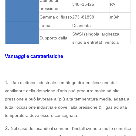
Campo di
348~15425
PA
pressione
Gamma di flusso
273~81858
m3/h
Lama
Di andata
SWSI (singola larghezza,
Supporto della
singola entrata), ventola
ventola
sporta.
ventilatore
Vantaggi e caratteristiche
Trasmissione
Coppia
centrifugo
Può
Lubrificazione di
Struttura
Lubrificazione
assegnare
bagno d'olio
1.
Il fan elettrico industriale centrifugo di identificazione del
Raffreddamento a aria,
Sopportare
ventilatore della dotazione d'aria può produrre molto ad alta
raffreddamento ad acqua,
raffreddamento
pressione e può lavorare all'più alta temperatura media, adatta a
raffreddamento ad olio
tutta l'occasione industriale dove l'alta pressione & il gas ad alta
ABB, SIEMENS,
temperatura deve essere consegnata.
WEG, TECO,
Motore
SIMO, marca
2.
Nel caso del usando il comune, l'installazione è molto semplice
cinese…