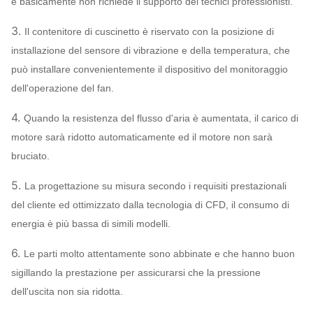
e basicamente non richiede il supporto dei tecnici professionisti.
Q235, Q345,
3.
Il contenitore di cuscinetto è riservato con la posizione di
Ventola
SS304, SS316,
installazione del sensore di vibrazione e della temperatura, che
HG785, DB685…
può installare convenientemente il dispositivo del monitoraggio
Intelaiatura,
dell'operazione del fan.
cono della presa
d'aria,
Q235, Q345,
4.
Quando la resistenza del flusso d'aria è aumentata, il carico di
ventilatore
SS304, SS316,
motore sarà ridotto automaticamente ed il motore non sarà
centrifugo
Ammortizzatore
HG785, DB685…
Può
bruciato.
Sistema
della presa
assegnare
configurazione
d'aria
5.
La progettazione su misura secondo i requisiti prestazionali
del cliente ed ottimizzato dalla tecnologia di CFD, il consumo di
45# acciaio
energia è più bassa di simili modelli.
(acciaio per
costruzioni edili)
6.
Le parti molto attentamente sono abbinate e che hanno buon
Albero primario
del carbonio ad
sigillando la prestazione per assicurarsi che la pressione
alta resistenza,
dell'uscita non sia ridotta.
42CrMo, acciaio