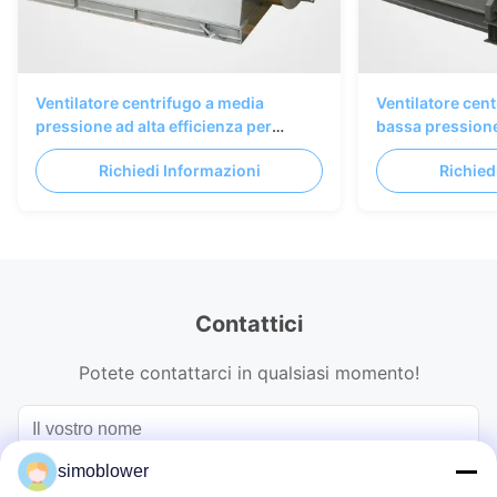
Ventilatore centrifugo a media
Ventilatore cent
pressione ad alta efficienza per
bassa pression
sistemi di ventilazione industriale e
per applicazioni
Richiedi Informazioni
Richied
raccolta polveri
Contattici
Potete contattarci in qualsiasi momento!
simoblower