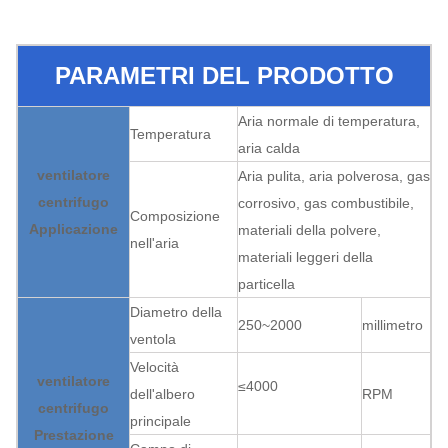
PARAMETRI DEL PRODOTTO
Aria normale di temperatura,
Temperatura
aria calda
ventilatore
Aria pulita, aria polverosa, gas
centrifugo
corrosivo, gas combustibile,
Composizione
Applicazione
materiali della polvere,
nell'aria
materiali leggeri della
particella
Diametro della
250~2000
millimetro
ventola
Velocità
ventilatore
≤4000
dell'albero
RPM
centrifugo
principale
Prestazione