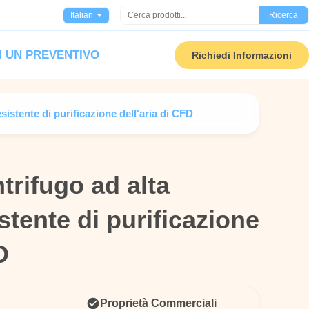
Italian
Ricerca
I UN PREVENTIVO
Richiedi Informazioni
sistente di purificazione dell'aria di CFD
trifugo ad alta
trifugo ad alta
stente di purificazione
stente di purificazione
D
D
Proprietà Commerciali