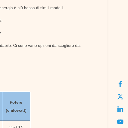
nergia è più bassa di simili modelli.
a.
n.
dabile. Ci sono varie opzioni da scegliere da.
Potere
(chilowatt)
11
~
18,5