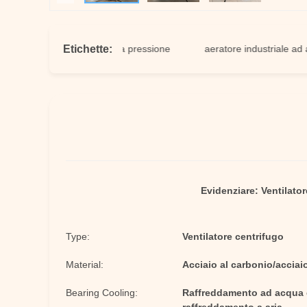
Etichette:
tore centrifugo ad alta pressione
aeratore industriale ad alta pr
Evidenziare:
Ventilato
Type:
Ventilatore centrifugo
Material:
Acciaio al carbonio/acciai
Bearing Cooling:
Raffreddamento ad acqua d