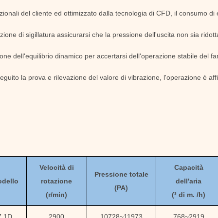
ionali del cliente ed ottimizzato dalla tecnologia di CFD, il consumo di e
one di sigillatura assicurarsi che la pressione dell'uscita non sia ridott
ione dell'equilibrio dinamico per accertarsi dell'operazione stabile del fa
ito la prova e rilevazione del valore di vibrazione, l'operazione è affi
Velocità di
Capacità
Pressione totale
dello
rotazione
dell'aria
(
PA
)
(
r/min)
(
³ di m. /h)
7.1D
2900
10728
~
11973
768
~
2919