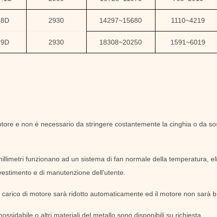
8D
2930
14297
~
15680
1110
~
4219
9D
2930
18308
~
20250
1591
~
6019
tore e non è necessario da stringere costantemente la cinghia o da sostit
illimetri funzionano ad un sistema di fan normale della temperatura, eli
nvestimento e di manutenzione dell'utente.
l carico di motore sarà ridotto automaticamente ed il motore non sarà b
inossidabile o altri materiali del metallo sono disponibili su richiesta.