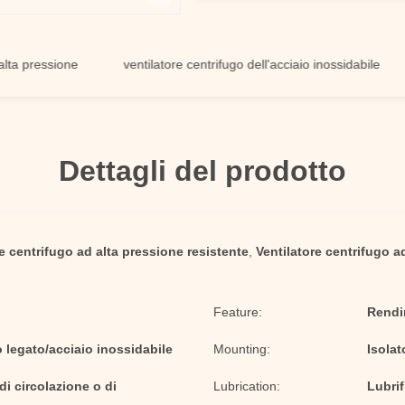
essione
ventilatore centrifugo dell'acciaio inossidabile
vent
Dettagli del prodotto
re centrifugo ad alta pressione resistente
,
Ventilatore centrifugo a
Feature:
Rendi
o legato/acciaio inossidabile
Mounting:
Isolat
i circolazione o di
Lubrication:
Lubrif