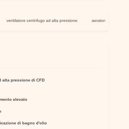
ilatore centrifugo ad alta pressione
aeratore industriale ad alta
d alta pressione di CFD
mento elevato
o
icazione di bagno d'olio