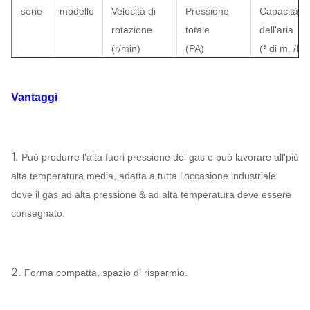
serie
modello
Velocità di
Pressione
Capacità
rotazione
totale
dell'aria
(r/min)
(PA)
(³ di m. /h)
5C
3030
2982 ~ 3456
4486 ~ 89
Vantaggi
5.6C
2360
2623~2264
4909~981
7.1C
1830 ~ 2450
2188 ~ 3862
7757~207
1.
Può produrre l'alta fuori pressione del gas e può lavorare all'più
7-07
alta temperatura media, adatta a tutta l'occasione industriale
8C
1910
3517~3034
11582~231
dove il gas ad alta pressione & ad alta temperatura deve essere
9C
1570
3002~2591
13555~271
consegnato.
17410 ~
10C
1470 ~ 1650
2806 ~ 4109
36478
2.
Forma compatta, spazio di risparmio.