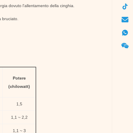
rgia dovuto l'allentamento della cinghia.
 bruciato.
Potere
(chilowatt)
1,5
1,1 ~ 2,2
1,1 ~ 3