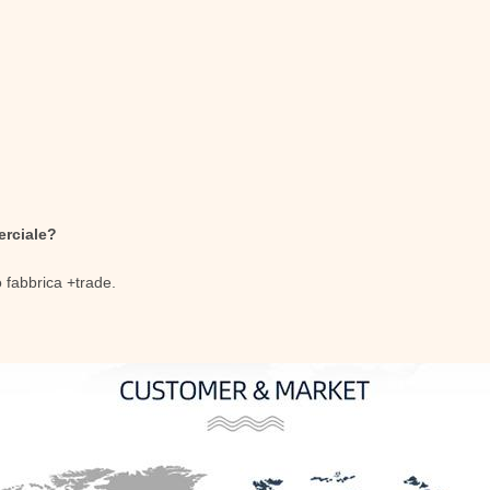
erciale?
o fabbrica +trade.