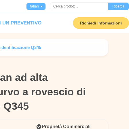
Italian
Ricerca
I UN PREVENTIVO
Richiedi Informazioni
 identificazione Q345
fan ad alta
fan ad alta
rvo a rovescio di
rvo a rovescio di
e Q345
e Q345
Proprietà Commerciali