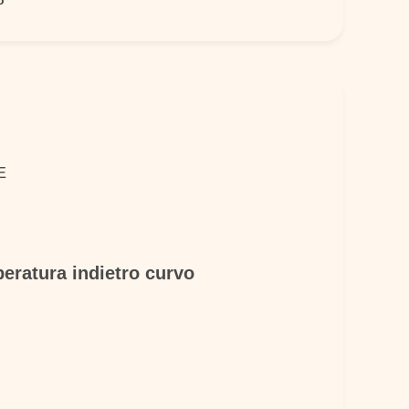
o
E
eratura indietro curvo