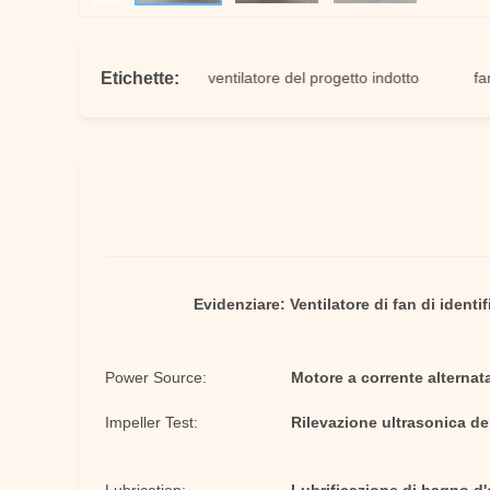
Etichette:
 progetto indotto
ventilatore del progetto indotto
fan del p
Evidenziare:
Ventilatore di fan di ident
Power Source:
Motore a corrente alternata
Impeller Test:
Rilevazione ultrasonica del