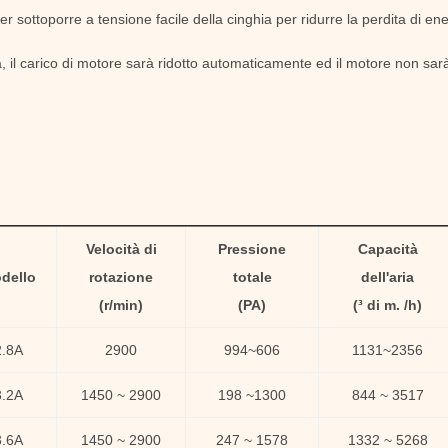
r sottoporre a tensione facile della cinghia per ridurre la perdita di ene
, il carico di motore sarà ridotto automaticamente ed il motore non sarà
Velocità di
Pressione
Capacità
dello
rotazione
totale
dell'aria
(
r/min)
(
PA
)
(
³ di m. /h)
2.8A
2900
994
~
606
1131
~
2356
3.2A
1450 ~ 2900
198 ~1300
844
~
3517
3.6A
1450 ~ 2900
247 ~ 1578
1332
~
5268