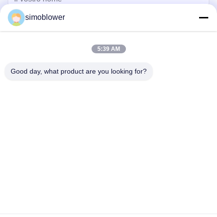
simoblower
5:39 AM
Good day, what product are you looking for?
Invii
Casa
Prodotti
Video
Su di noi
Visita alla fabbrica
Controllo della qualità
Contattaci
Chiedi un preventivo
Notizie