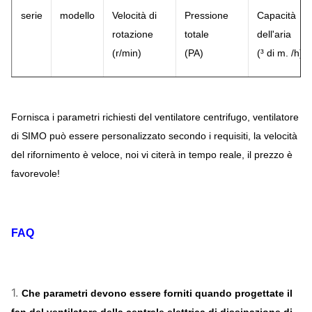
serie
modello
Velocità di
Pressione
Capacità
rotazione
totale
dell'aria
(
r/min)
(
PA
)
(
³ di m. /h)
4D
2500
~
3550
742
~
2221
2065
~
556
Fornisca i parametri richiesti del ventilatore centrifugo, ventilatore
5D
2240
~
3150
964
~
2819
3772
~
985
di SIMO può essere personalizzato secondo i requisiti, la velocità
del rifornimento è veloce, noi vi citerà in tempo reale, il prezzo è
6.3D
2000
~
2800
1221
~
3545
6737
~
1751
5-12
favorevole!
8D
1400
~
2000
1100
~
3323
9656
~
2561
10D
1250
~
1800
1419
~
4483
15451
~
446
FAQ
12.5D
1000
~
1400
2145
~
4234
24143
~
678
1.
Che parametri devono essere forniti quando progettate il