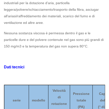
industriali per la dotazione d'aria, particella
leggera/polvere/schiacciamento/trasporto della fibra, asciugar
all'ariasi/raffreddamento dei materiali, scarico del fumo e di
ventilazione ed altre aree.
Nessuna sostanza viscosa è permessa dentro il gas e le
particelle dure e del polvere contenute nel gas sono più grandi di
150 mg/m3 e la temperatura del gas non supera 80°C.
Dati tecnici
Velocità
Pressione
Capac
di
serie
modello
totale
dell'a
rotazione
(
PA
)
(
³ di m