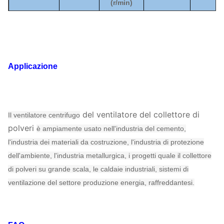
(
r/min)
960 ~
317 ~
6D
4420
~
1
1450
1139
730 ~
376 ~
4-09
Applicazione
8D
7968
~
2
1450
2032
Ventilatore
730 ~
637 ~
2036
centrifugo
10D
1450
3202
566
del ventilatore del collettore di
Il ventilatore centrifugo
polveri
è ampiamente usato nell'industria del cemento,
919 ~
12D
730 ~ 960
35182
~
l'industria dei materiali da costruzione, l'industria di protezione
2013
dell'ambiente, l'industria metallurgica, i progetti quale il collettore
di polveri su grande scala, le caldaie industriali, sistemi di
ventilazione del settore produzione energia, raffreddantesi.