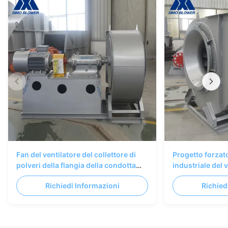
Fan del ventilatore del collettore di
Progetto forzato
polveri della flangia della condotta
industriale del 
dell'albero primario di metallurgia
collettore di pol
Richiedi Informazioni
Richied