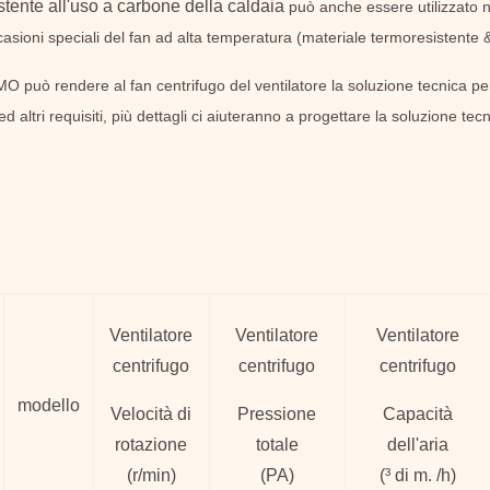
istente all'uso a carbone della caldaia
può anche essere utilizzato 
ccasioni speciali del fan ad alta temperatura (materiale termoresistente &
 può rendere al fan centrifugo del ventilatore la soluzione tecnica per v
ltri requisiti, più dettagli ci aiuteranno a progettare la soluzione tecn
Ventilatore
Ventilatore
Ventilatore
centrifugo
centrifugo
centrifugo
modello
Velocità di
Pressione
Capacità
rotazione
totale
dell'aria
(
r/min)
(
PA
)
(
³ di m. /h)