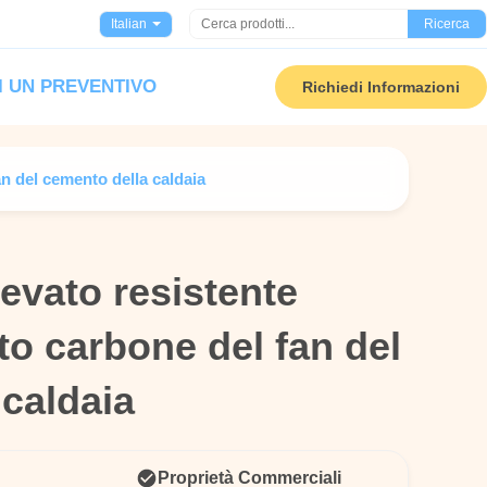
Italian
Ricerca
I UN PREVENTIVO
Richiedi Informazioni
an del cemento della caldaia
evato resistente
evato resistente
ato carbone del fan del
ato carbone del fan del
caldaia
caldaia
Proprietà Commerciali