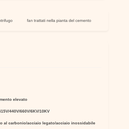
o
fan trattati nella pianta del cemento
mento elevato
415V/440V/660V/6KV/10KV
o al carbonio/acciaio legato/acciaio inossidabile