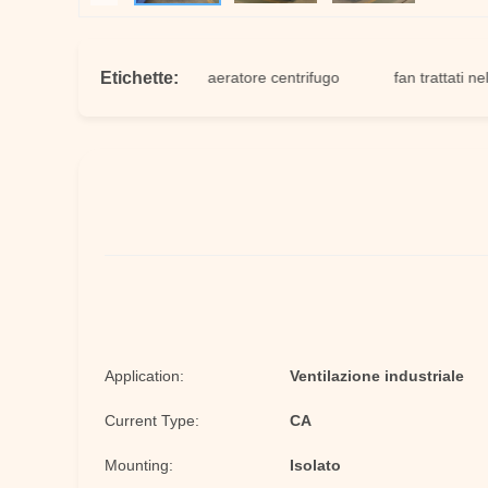
Etichette:
 tiraggio forzato
aeratore centrifugo
fan trattati nella pi
Application:
Ventilazione industriale
Current Type:
CA
Mounting:
Isolato