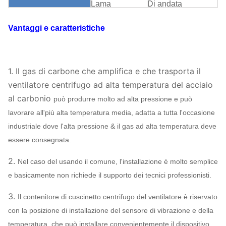
Lama
Di andata
SWSI (singola
Supporto della
Vantaggi e caratteristiche
larghezza, singola
ventola
entrata), ventola sport
Diretto
Trasmissione
Struttura
del
1.
Il gas di carbone che amplifica e che trasporta il
Può
Lubrificazione
ventilatore
ventilatore centrifugo ad alta temperatura del acciaio
assegn
Lubrificazione
di bagno
centrifugo
al carbonio
può produrre molto ad alta pressione e può
d'olio
lavorare all'più alta temperatura media, adatta a tutta l'occasione
Raffreddamento a aria
industriale dove l'alta pressione & il gas ad alta temperatura deve
Sopportare
raffreddamento ad
essere consegnata.
raffreddamento
acqua, raffreddament
2.
Nel caso del usando il comune, l'installazione è molto semplice
ad olio
e basicamente non richiede il supporto dei tecnici professionisti.
ABB,
SIEMENS,
3.
Il contenitore di cuscinetto centrifugo del ventilatore è riservato
Motore
WEG, TECO,
con la posizione di installazione del sensore di vibrazione e della
SIMO, marca
temperatura, che può installare convenientemente il dispositivo