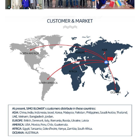
edili) del
carbonio ad
Albero primario
alta
resistenza,
42CrMo,
acciaio
inossidabile…
FATICA, SKF,
Sopportare
NSK, ZWZ…
Telaio base del sistema, selezione
protettiva, compensatore della
conduttura del silenziatore, dell'entrat
dello sbocco,
Flangia dello sbocco & dell'entrata,
ammortizzatore, azionatore elettrico,
isolatore di scossa, accoppiamento de
Ventilatore
diaframma, accoppiamento fluido,