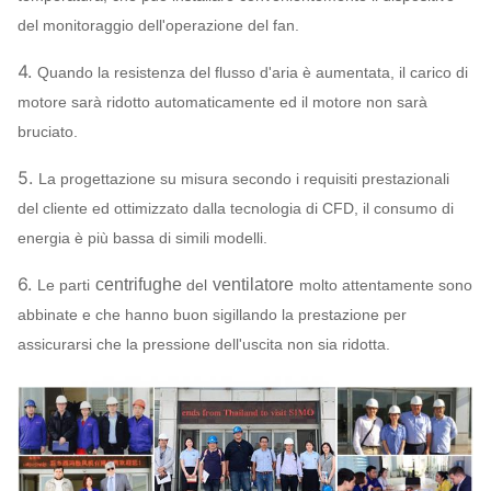
cinese…
del monitoraggio dell'operazione del fan.
Q235, Q345,
4.
Quando la resistenza del flusso d'aria è aumentata, il carico di
SS304,
motore sarà ridotto automaticamente ed il motore non sarà
Ventola
SS316,
bruciato.
HG785,
DB685…
5.
La progettazione su misura secondo i requisiti prestazionali
Intelaiatura,
del cliente ed ottimizzato dalla tecnologia di CFD, il consumo di
cono della
Q235, Q345,
energia è più bassa di simili modelli.
presa d'aria,
SS304,
Sistema
di
6.
centrifughe
ventilatore
SS316,
Le parti
del
molto attentamente sono
ventilatore
Ammortizzatore
HG785,
Può
abbinate e che hanno buon sigillando la prestazione per
centrifugo
della presa
DB685…
assegn
assicurarsi che la pressione dell'uscita non sia ridotta.
Configurazione
d'aria
45# acciaio
(acciaio per
costruzioni