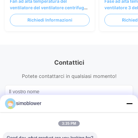
Fan ad alta temperatura del
Fase ad alta te
ventilatore del ventilatore centrifugo
ventilatore 3 de
ad alta pressione del acciaio al
del ventilatore 
Richiedi Informazioni
Richied
carbonio
scarico del fum
Contattici
Potete contattarci in qualsiasi momento!
simoblower
3:35 PM
Good day, what product are you looking for?