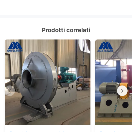
centrifugo
facoltativo
copertura della pioggia del motore,
Componenti
sensore di temperatura, sensore di
vibrazione, dispositivo d'avviamento
Prodotti correlati
molle, invertitore, sistema dello
strumento del monitoraggio elettrico
speciale di sistema, del motore, di
lubrificazione, carro armato sopraelev
ecc del lubrificante