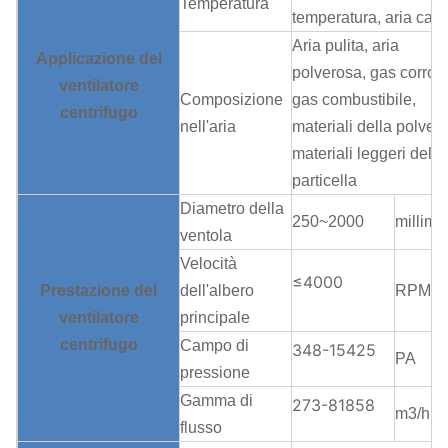
Temperatura
temperatura, aria cald
Aria pulita, aria
Applicazione
del
polverosa, gas corrosi
ventilatore
Composizione
gas combustibile,
centrifugo
nell'aria
materiali della polvere
materiali leggeri della
particella
Diametro della
250~2000
millime
ventola
Velocità
≤4000
Prestazione
del
dell'albero
RPM
ventilatore
principale
centrifugo
Campo di
348-15425
PA
pressione
Gamma di
273-81858
m3/h
flusso