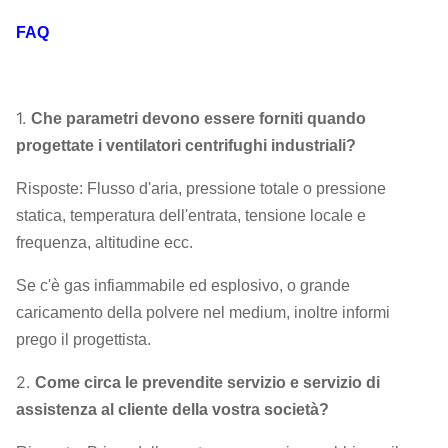
assegnare
configurazione
d'aria
FAQ
45# acciaio
(acciaio per
1.
Che parametri devono essere forniti quando
costruzioni edili)
progettate i ventilatori centrifughi industriali?
Albero primario
del carbonio ad
alta resistenza,
Risposte: Flusso d'aria, pressione totale o pressione
42CrMo, acciaio
statica, temperatura dell'entrata, tensione locale e
inossidabile…
frequenza, altitudine ecc.
FATICA, SKF, NSK,
Sopportare
ZWZ…
Se c'è gas infiammabile ed esplosivo, o grande
Telaio base del sistema, selezione protettiva,
caricamento della polvere nel medium, inoltre informi
compensatore della conduttura del silenziatore,
prego il progettista.
dell'entrata & dello sbocco,
2.
Come circa le prevendite servizio e servizio di
Flangia dello sbocco & dell'entrata,
assistenza al cliente della vostra società?
ammortizzatore, azionatore elettrico, isolatore
Ventilatore
di scossa, accoppiamento del diaframma,