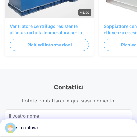
VIDEO
Ventilatore centrifugo resistente
Soppiattore cent
all'usura ad alta temperatura per la
efficienza e resi
movimentazione di materiali negli
personalizzabile
Richiedi Informazioni
Richied
impianti di cemento
nelle fabbriche
Contattici
Potete contattarci in qualsiasi momento!
simoblower