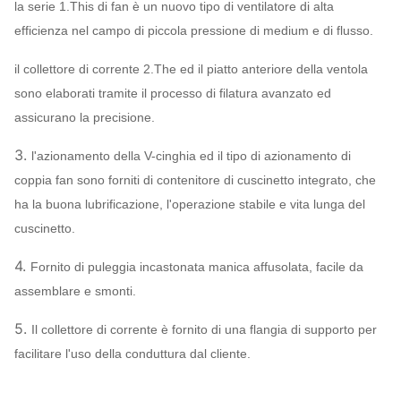
Lubrificazione
assegnare
la serie 1.This di fan è un nuovo tipo di ventilatore di alta
bagno d'olio
efficienza nel campo di piccola pressione di medium e di flusso.
Raffreddamento a aria,
Sopportare
raffreddamento ad acqua,
il collettore di corrente 2.The ed il piatto anteriore della ventola
raffreddamento
raffreddamento ad olio
sono elaborati tramite il processo di filatura avanzato ed
ABB, SIEMENS,
assicurano la precisione.
WEG, TECO,
Motore
3.
l'azionamento della V-cinghia ed il tipo di azionamento di
SIMO, marca
coppia fan sono forniti di contenitore di cuscinetto integrato, che
cinese…
ha la buona lubrificazione, l'operazione stabile e vita lunga del
Q235, Q345,
cuscinetto.
Ventola
SS304, SS316,
HG785, DB685…
4.
Fornito di puleggia incastonata manica affusolata, facile da
Intelaiatura,
assemblare e smonti.
cono della presa
5.
Il collettore di corrente è fornito di una flangia di supporto per
d'aria,
Q235, Q345,
Ventilatore
facilitare l'uso della conduttura dal cliente.
SS304, SS316,
centrifugo
Ammortizzatore
HG785, DB685…
Può
Sistema
della presa