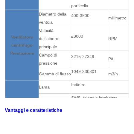
particella
Diametro della
400-3500
millimetro
ventola
Velocità
≤3000
Ventilatore
dell'albero
RPM
centrifugo
principale
Prestazione
Campo di
3215-27349
PA
pressione
1049-330301
Gamma di flusso
m3/h
Indietro
Lama
SWSI (singola larghezza,
Supporto della
singola entrata), ventola
ventola
Vantaggi e caratteristiche
sporta.
Ventilatore
Trasmissione
Coppia
centrifugo
Può
Lubrificazione di
Struttura