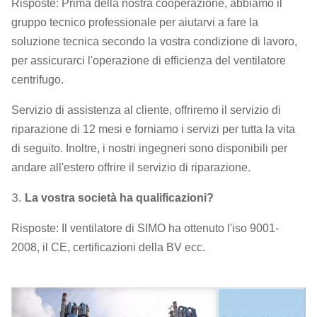
Risposte: Prima della nostra cooperazione, abbiamo il
centrifugo
accoppiamento fluido, copertura della pioggia
gruppo tecnico professionale per aiutarvi a fare la
Facoltativo
del motore, sensore di temperatura, sensore di
soluzione tecnica secondo la vostra condizione di lavoro,
componenti
vibrazione, dispositivo d'avviamento molle,
per assicurarci l'operazione di efficienza del ventilatore
invertitore, sistema dello strumento del
centrifugo.
monitoraggio elettrico speciale di sistema, del
Servizio di assistenza al cliente, offriremo il servizio di
motore, di lubrificazione, carro armato
riparazione di 12 mesi e forniamo i servizi per tutta la vita
sopraelevato ecc. del lubrificante.
di seguito. Inoltre, i nostri ingegneri sono disponibili per
andare all'estero offrire il servizio di riparazione.
3.
La vostra società ha qualificazioni?
Risposte: Il ventilatore di SIMO ha ottenuto l'iso 9001-
2008, il CE, certificazioni della BV ecc.