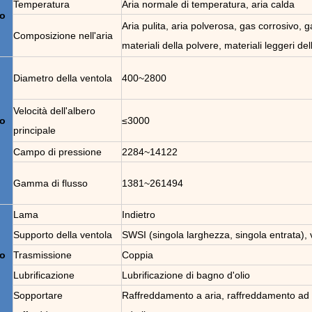
Temperatura
Aria normale di temperatura, aria calda
go
Aria pulita, aria polverosa, gas corrosivo, 
Composizione nell'aria
materiali della polvere, materiali leggeri del
Diametro della ventola
400~2800
Velocità dell'albero
go
≤3000
principale
Campo di pressione
2284~14122
Gamma di flusso
1381~261494
Lama
Indietro
Supporto della ventola
SWSI (singola larghezza, singola entrata), 
go
Trasmissione
Coppia
Lubrificazione
Lubrificazione di bagno d'olio
Sopportare
Raffreddamento a aria, raffreddamento ad