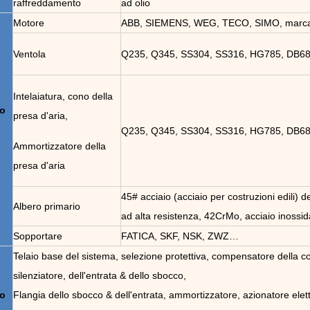
raffreddamento
ad olio
Motore
ABB, SIEMENS, WEG, TECO, SIMO, marc
Ventola
Q235, Q345, SS304, SS316, HG785, DB
Intelaiatura, cono della
go
presa d'aria,
Q235, Q345, SS304, SS316, HG785, DB
Ammortizzatore della
presa d'aria
45# acciaio (acciaio per costruzioni edili) d
Albero primario
ad alta resistenza, 42CrMo, acciaio inossi
Sopportare
FATICA, SKF, NSK, ZWZ…
Telaio base del sistema, selezione protettiva, compensatore della c
silenziatore, dell'entrata & dello sbocco,
go
Flangia dello sbocco & dell'entrata, ammortizzatore, azionatore elettr