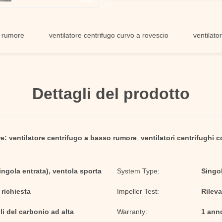
re
ventilatore centrifugo curvo a rovescio
ventilatori cent
Dettagli del prodotto
e:
ventilatore centrifugo a basso rumore
,
ventilatori centrifughi 
ingola entrata), ventola sporta
System Type:
Singol
richiesta
Impeller Test:
Rileva
li del carbonio ad alta
Warranty:
1 ann