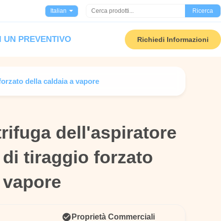
Italian
Ricerca
I UN PREVENTIVO
Richiedi Informazioni
 forzato della caldaia a vapore
rifuga dell'aspiratore
rifuga dell'aspiratore
 di tiraggio forzato
 di tiraggio forzato
a vapore
a vapore
Proprietà Commerciali