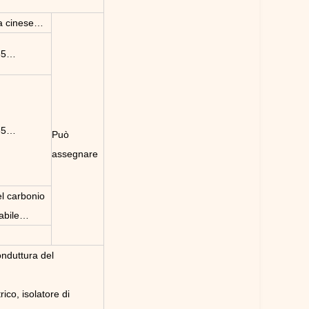
a cinese…
685…
685…
Può
assegnare
el carbonio
dabile…
onduttura del
ico, isolatore di