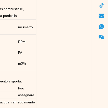
gas combustibile,
la particella
millimetro
RPM
PA
m3/h
ventola sporta.
Può
assegnare
 acqua, raffreddamento