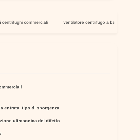
rifughi commerciali
ventilatore centrifugo a basso rumore
commerciali
a entrata, tipo di sporgenza
zione ultrasonica del difetto
o