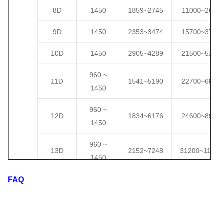
8D
1450
1859
~
2745
11000
~
264
9D
1450
2353
~
3474
15700
~
375
10D
1450
2905
~
4289
21500
~
515
960 ~
11D
1541
~
5190
22700
~
685
1450
960 ~
12D
1834
~
6176
24600
~
890
1450
960 ~
13D
2152
~
7248
31200
~
1130
1450
960 ~
FAQ
14D
2496
~
8406
39000
~
1410
1450
730 ~