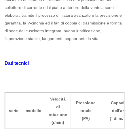
collettore di corrente ed il piatto anteriore della ventola sono
elaborati tramite il processo di filatura avanzato e la precisione è
garantita. la V-cinghia ed il fan di coppia di trasmissione è fornita
di sede del cuscinetto integrata, buona lubrificazione,
l'operazione stabile, lungamente sopportante la vita.
Dati tecnici
Velocità
Pressione
Capacità
di
serie
modello
totale
dell'aria
rotazione
(
PA
)
(
³ di m. /h
(
r/min)