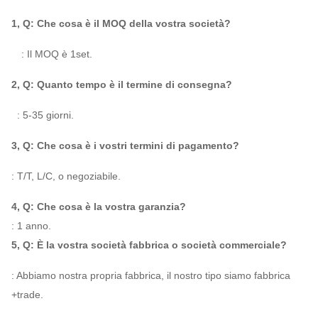
15D
1657
~
9650
36600
~
1720
1450
1, Q: Che cosa è il MOQ della vostra società?
730 ~
6-08
16D
1885
~
10980
44300
~
2110
: Il MOQ è 1set.
1450
2, Q: Quanto tempo è il termine di consegna?
17D
730 ~ 960
2128
~
5433
53200
~
1680
 : 5-35 giorni.
18D
730 ~ 960
2386
~
6091
63100
~
1990
3, Q: Che cosa è i vostri termini di pagamento?
19D
730 ~ 960
2658
~
6787
74200
~
2340
: T/T, L/C, o negoziabile.
20D
730 ~ 960
2946
~
7520
86700
~
2730
4, Q: Che cosa è la vostra garanzia?
21D
580 ~ 960
2050
~
8290
79500
~
3160
: 1 anno.
5, Q: È la vostra società fabbrica o società commerciale?
22D
580 ~ 960
2250
~
9099
92200
~
3630
: Abbiamo nostra propria fabbrica, il nostro tipo siamo fabbrica
23.5D
580 ~ 960
2567
~
10380
112000
~
443
+trade.
25D
580 ~ 730
6794
~
6464
134000
~
406