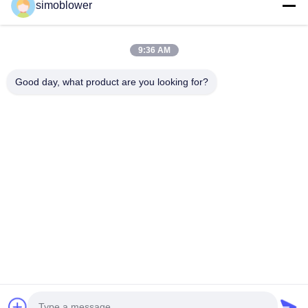
simoblower
9:36 AM
Good day, what product are you looking for?
Invii
Casa
Prodotti
Video
Su di noi
Visita alla fabbrica
Controllo della qualità
Contattaci
Chiedi un preventivo
Notizie