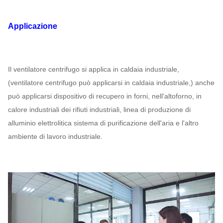
26.5D
480 ~ 730
2236
~
7633
132000
~
483
Applicazione
28D
480 ~ 730
2496
~
8522
156000
~
569
29.5D
480 ~ 730
2771 ~ 9460
183000
~
667
Il ventilatore centrifugo si applica in caldaia industriale,
(ventilatore centrifugo può applicarsi in caldaia industriale,) anche
può applicarsi dispositivo di recupero in forni, nell'altoforno, in
calore industriali dei rifiuti industriali, linea di produzione di
alluminio elettrolitica sistema di purificazione dell'aria e l'altro
ambiente di lavoro industriale.